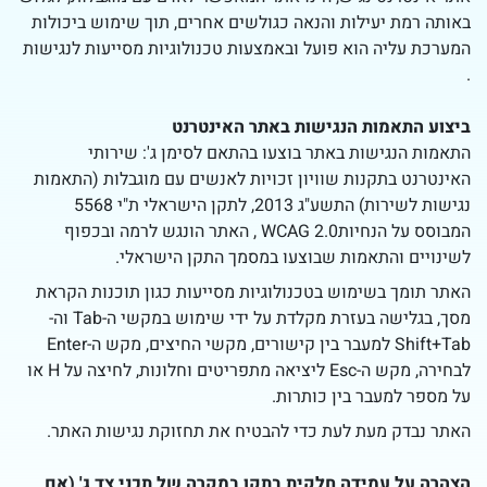
באותה רמת יעילות והנאה כגולשים אחרים, תוך שימוש ביכולות
המערכת עליה הוא פועל ובאמצעות טכנולוגיות מסייעות לנגישות
.
ביצוע התאמות הנגישות באתר האינטרנט
התאמות הנגישות באתר בוצעו בהתאם לסימן ג': שירותי
האינטרנט בתקנות שוויון זכויות לאנשים עם מוגבלות (התאמות
נגישות לשירות) התשע"ג 2013, לתקן הישראלי ת"י 5568
המבוסס על הנחיותWCAG 2.0 , האתר הונגש לרמה ובכפוף
לשינויים והתאמות שבוצעו במסמך התקן הישראלי.
האתר תומך בשימוש בטכנולוגיות מסייעות כגון תוכנות הקראת
מסך, בגלישה בעזרת מקלדת על ידי שימוש במקשי ה-Tab וה-
Shift+Tab למעבר בין קישורים, מקשי החיצים, מקש ה-Enter
לבחירה, מקש ה-Esc ליציאה מתפריטים וחלונות, לחיצה על H או
על מספר למעבר בין כותרות.
האתר נבדק מעת לעת כדי להבטיח את תחזוקת נגישות האתר.
הצהרה על עמידה חלקית בתקן במקרה של תכני צד ג' (אם