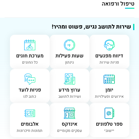
טיפול ורפואה
שירות לתושב נגיש, פשוט ומהיר!
דיווח מפגעים
שעות פעילות
מערכת חוגים
פניות שירות
גינתון
כל החוגים
יומן
ערוץ מידע
פניות לועד
אירועים ופעילויות
ושירות לתושב
כתוב לנו
ספר טלפונים
אינדקס
אלבומים
יישובי
עסקים מקומיים
תמונות וזיכרונות