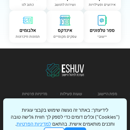
אירועים ופעילויות
ושירות לתושב
כתוב לנו
ספר טלפונים
אינדקס
אלבומים
יישובי
עסקים מקומיים
תמונות וזיכרונות
מפת היישוב
שעות פעילות
מדיניות פרטיות
תקנון שימוש
לידיעתך: באתר זה נעשה שימוש בקבצי עוגיות
("Cookies") וכלים דומים כדי לספק לך חווית גלישה טובה
כניסת מנהל
הצהרת נגישות
ותכנים מותאמים אישית. בהתאם
למדיניות הפרטיות
.