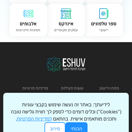
ספר טלפונים
אינדקס
אלבומים
יישובי
עסקים מקומיים
תמונות וזיכרונות
מפת היישוב
שעות פעילות
מדיניות פרטיות
תקנון שימוש
לידיעתך: באתר זה נעשה שימוש בקבצי עוגיות
("Cookies") וכלים דומים כדי לספק לך חווית גלישה טובה
כניסת מנהל
הצהרת נגישות
ותכנים מותאמים אישית. בהתאם
למדיניות הפרטיות
.
הבנתי
סירוב
© 2026 כל הזכויות שמורות – ESHUV | עיצוב ופיתוח: