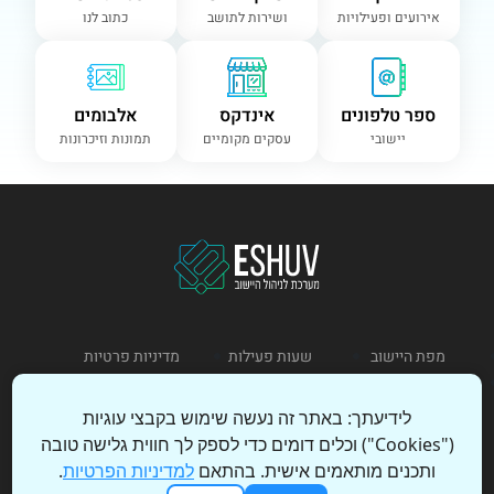
אירועים ופעילויות
ושירות לתושב
כתוב לנו
ספר טלפונים
אינדקס
אלבומים
יישובי
עסקים מקומיים
תמונות וזיכרונות
מפת היישוב
שעות פעילות
מדיניות פרטיות
תקנון שימוש
לידיעתך: באתר זה נעשה שימוש בקבצי עוגיות
("Cookies") וכלים דומים כדי לספק לך חווית גלישה טובה
כניסת מנהל
הצהרת נגישות
ותכנים מותאמים אישית. בהתאם
למדיניות הפרטיות
.