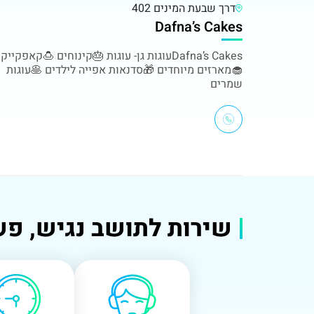
דרך שבעת המינים 402
Dafna’s Cakes
Dafna’s Cakesעוגות גן- עוגות 🎂קינוחים 🍮קאפקייק
🧁מארזים מיוחדים 🎁סדנאות אפייה לילדים 🥞עוגות
שמרים
שירות לתושב נגיש, פש