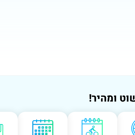
וט ומהיר!