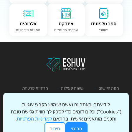
ספר טלפונים
אינדקס
אלבומים
יישובי
עסקים מקומיים
תמונות וזיכרונות
מפת היישוב
שעות פעילות
מדיניות פרטיות
תקנון שימוש
לידיעתך: באתר זה נעשה שימוש בקבצי עוגיות
("Cookies") וכלים דומים כדי לספק לך חווית גלישה טובה
כניסת מנהל
הצהרת נגישות
ותכנים מותאמים אישית. בהתאם
למדיניות הפרטיות
.
הבנתי
סירוב
© 2026 כל הזכויות שמורות – ESHUV | עיצוב ופיתוח: