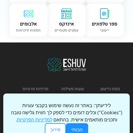
ספר טלפונים
אינדקס
אלבומים
יישובי
עסקים מקומיים
תמונות וזיכרונות
מפת היישוב
שעות פעילות
מדיניות פרטיות
תקנון שימוש
לידיעתך: באתר זה נעשה שימוש בקבצי עוגיות
("Cookies") וכלים דומים כדי לספק לך חווית גלישה טובה
כניסת מנהל
הצהרת נגישות
ותכנים מותאמים אישית. בהתאם
למדיניות הפרטיות
.
הבנתי
סירוב
© 2026 כל הזכויות שמורות – ESHUV | עיצוב ופיתוח: